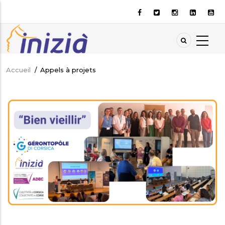
Aller
au
contenu
principal
Accueil
/
Appels à projets
Fil
d'Ariane