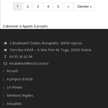
Pagination
Page
1
Page
2
Page
3
Page
4
Page
5
Page
››
Dernière
Dernier »
courante
suivante
page
S'abonner à Appels à projets
2 Boulevard Charles Bonaparte, 20090 Ajaccio
Tiers lieu AVVIÀ – A Vela Port de Toga, 20200 Bastia
04 95 26 62 96
incubateur@inizia.corsica
Accueil
A propos d'Inizià
Le réseau
Mentions légales
Actualités