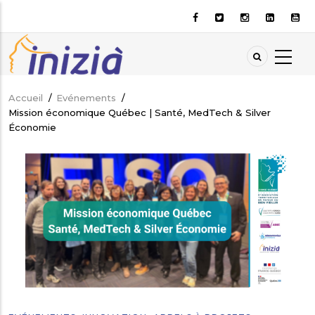
Aller
au
contenu
principal
Accueil
/
Evénements
/
Fil
Mission économique Québec | Santé, MedTech & Silver
d'Ariane
Économie