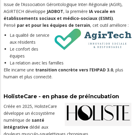
Issue de l’Association Gérontologique Inter-Régionale (AGIR),
AGIRTECH développe
JADBOT
, la première
IA vocale en
établis­sements sociaux et médico-sociaux (ESMS)
.
Pensé
par et pour les équipes de terrain
, cet outil améliore :
La qualité de service
aux résidents
Le confort des
équipes
La relation avec les familles
Elle incarne une
transition concrète vers l’EHPAD 3.0
, plus
humain et plus connecté.
HolisteCare - en phase de préincubation
Créée en 2025, HolisteCare
développe un écosystème
numérique de
santé
intégrative
dédié aux
douleurs musculo-squelettiques chroniques.