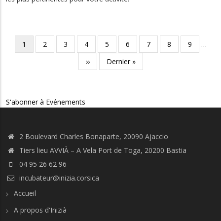
Pagination
Page
1
Page
2
Page
3
Page
4
Page
5
Page
6
Page
7
Page
8
Page
9
…
courante
Page
››
Dernière
Dernier »
suivante
page
S'abonner à Evénements
2 Boulevard Charles Bonaparte, 20090 Ajaccio
Tiers lieu AVVIÀ – A Vela Port de Toga, 20200 Bastia
04 95 26 62 96
incubateur@inizia.corsica
Accueil
A propos d'Inizià