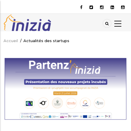
Aller
au
contenu
principal
Accueil
/
Actualités des startups
Fil
d'Ariane