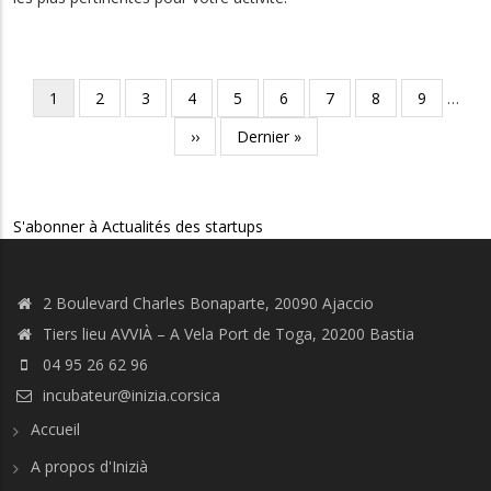
Pagination
Page
1
Page
2
Page
3
Page
4
Page
5
Page
6
Page
7
Page
8
Page
9
…
courante
Page
››
Dernière
Dernier »
suivante
page
S'abonner à Actualités des startups
2 Boulevard Charles Bonaparte, 20090 Ajaccio
Tiers lieu AVVIÀ – A Vela Port de Toga, 20200 Bastia
04 95 26 62 96
incubateur@inizia.corsica
Accueil
A propos d'Inizià