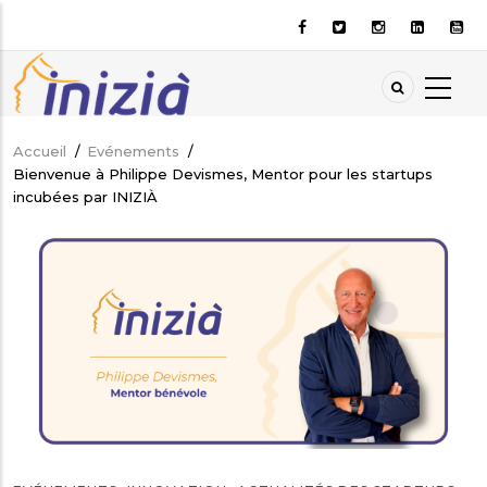
Aller
au
contenu
principal
Accueil
/
Evénements
/
Fil
Bienvenue à Philippe Devismes, Mentor pour les startups
d'Ariane
incubées par INIZIÀ