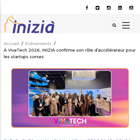
Aller
au
contenu
principal
Accueil
/
Evénements
/
Fil
À VivaTech 2026, INIZIÀ confirme son rôle d’accélérateur pour
d'Ariane
les startups corses