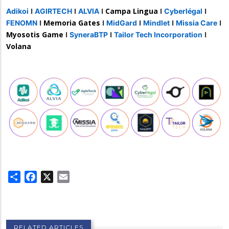
I
I
I
Campa Lingua
I
I
Adikoi
AGIRTECH
ALVIA
Cyberlégal
I
Memoria Gates
I
I
I
I
FENOMN
MidGard
Mindlet
Missia Care
Myosotis Game
I
I
I
SyneraBTP
Tailor Tech Incorporation
Volana
Share
Facebook
X
Email
RELATED ARTICLES