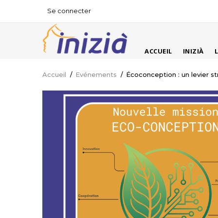
Aller
Se connecter
USER
au
ACCOUNT
contenu
MENU
principal
MAIN
ACCUEIL
INIZIÀ
NAVIGATION
Accueil
/
Evénements
/
Écoconception : un levier s
Fil
d'Ariane