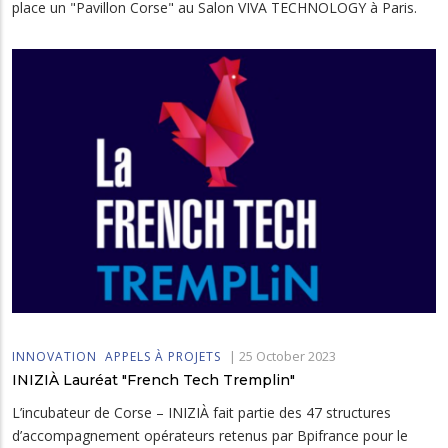
place un "Pavillon Corse" au Salon VIVA TECHNOLOGY à Paris.
|
25 October 2023
INNOVATION
APPELS À PROJETS
INIZIÀ Lauréat "French Tech Tremplin"
L’incubateur de Corse – INIZIÀ fait partie des 47 structures
d’accompagnement opérateurs retenus par Bpifrance pour le