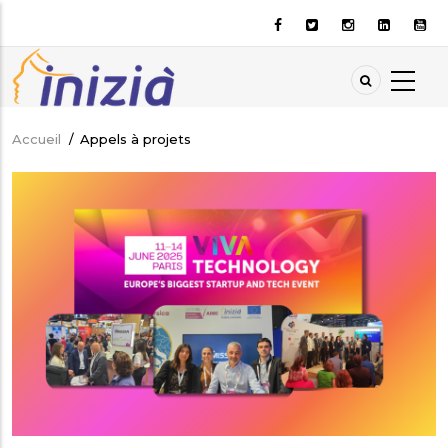
Aller
au
contenu
principal
Accueil
/
Appels à projets
Fil
d'Ariane