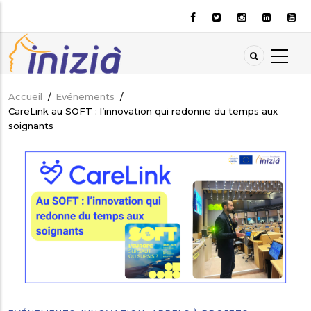
Aller
au
contenu
principal
Accueil
/
Evénements
/
Fil
CareLink au SOFT : l’innovation qui redonne du temps aux
d'Ariane
soignants