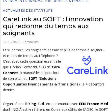
EVÉNEMENTS
INNOVATION
APPELS À PROJETS
ACTUALITÉS DES STARTUPS
CareLink au SOFT : l’innovation
qui redonne du temps aux
soignants
12/10/2025
-
Comments
Et si, demain, les soignants passaient plus de temps à soigner…
et moins de temps au téléphone ?
C’est avec cette question essentielle
que Florian Torracchi, CEO de
Care
Connect
, a marqué les esprits lors
de son pitch au
SOFT
(Solutions
Opportunités Financements & Transitions)
, le 4 décembre
dernier.
Organisé par
Rising Sud
, en partenariat avec
EEN France Med
dont INIZIÀ est le référent en Corse aux côtés de l’ADEC, le SOFT