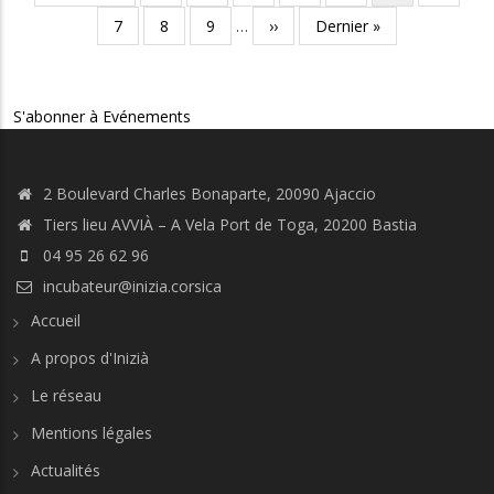
page
précédente
courante
Page
7
Page
8
Page
9
…
Page
››
Dernière
Dernier »
suivante
page
S'abonner à Evénements
2 Boulevard Charles Bonaparte, 20090 Ajaccio
Tiers lieu AVVIÀ – A Vela Port de Toga, 20200 Bastia
04 95 26 62 96
incubateur@inizia.corsica
Accueil
A propos d'Inizià
Le réseau
Mentions légales
Actualités