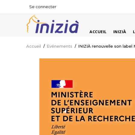
Aller
Se connecter
USER
au
ACCOUNT
contenu
MENU
principal
MAIN
ACCUEIL
INIZIÀ
NAVIGATION
Accueil
/
Evénements
/
INIZIÀ renouvelle son label 
Fil
d'Ariane