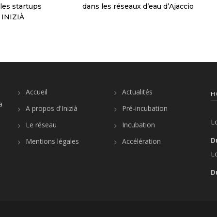
les startups
dans les réseaux d’eau d’Ajaccio
 INIZIÀ
Accueil
Actualités
H
a
A propos d'Inizià
Pré-incubation
L
Le réseau
Incubation
D
Mentions légales
Accélération
L
D