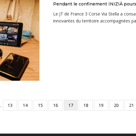
Pendant le confinement INIZIÀ pours
Le JT de France 3 Corse Via Stella a consa
innovantes du territoire accompagnées par
e
…
Page
13
Page
14
Page
15
Page
16
Page
17
Page
18
Page
19
Page
20
Pa
21
édente
courante