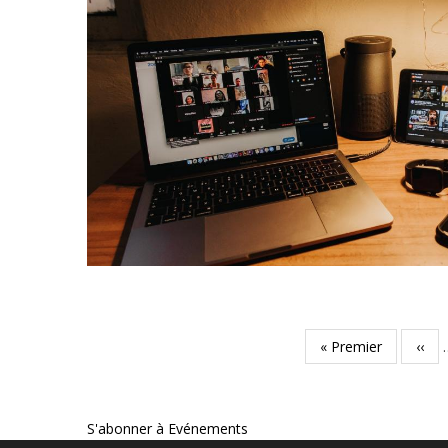
Pagination
Première
« Premier
Pag
‹‹
page
préc
S'abonner à Evénements