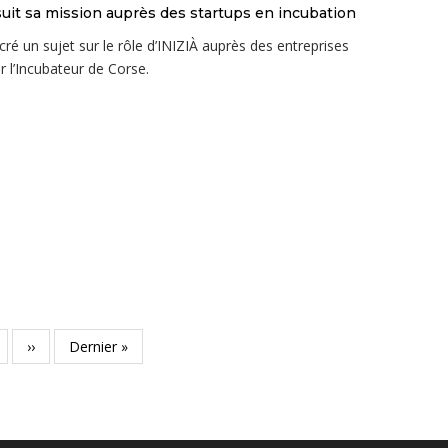
uit sa mission auprès des startups en incubation
cré un sujet sur le rôle d’INIZIÀ auprès des entreprises
 l’Incubateur de Corse.
ge
Page
››
Dernière
Dernier »
suivante
page