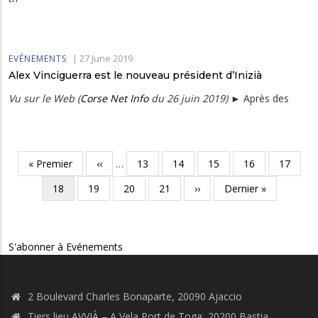
|
27 June 2019
EVÉNEMENTS
Alex Vinciguerra est le nouveau président d’Inizià
Vu sur le Web (
Corse Net Info
du 26 juin 2019)
► Après des
Pagination
Première
« Premier
Page
‹‹
…
Page
13
Page
14
Page
15
Page
16
Page
17
page
précédente
Page
18
Page
19
Page
20
Page
21
Page
››
Dernière
Dernier »
courante
suivante
page
S'abonner à Evénements
2 Boulevard Charles Bonaparte, 20090 Ajaccio
Tiers lieu AVVIÀ – A Vela Port de Toga, 20200 Bastia