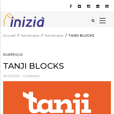
Aller
au
contenu
principal
Accueil
/
Numérique
/
Numérique
/
TANJI BLOCKS
Fil
d'Ariane
NUMÉRIQUE
TANJI BLOCKS
02/20/2025
-
Comments