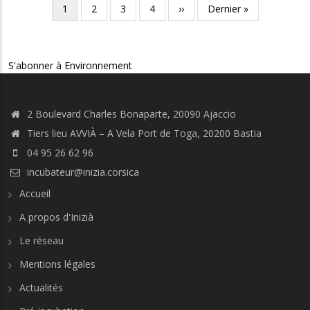
Pagination
Page
1
Page
2
Page
3
Page
4
Page
››
Dernière
Dernier »
courante
suivante
page
S'abonner à Environnement
2 Boulevard Charles Bonaparte, 20090 Ajaccio
Tiers lieu AVVIÀ – A Vela Port de Toga, 20200 Bastia
04 95 26 62 96
incubateur@inizia.corsica
Accueil
A propos d'Inizià
Le réseau
Mentions légales
Actualités