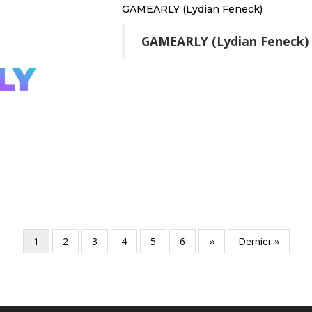
GAMEARLY (Lydian Feneck)
GAMEARLY (Lydian Feneck)
Page
1
Page
2
Page
3
Page
4
Page
5
Page
6
Page
››
Dernière
Dernier »
courante
suivante
page