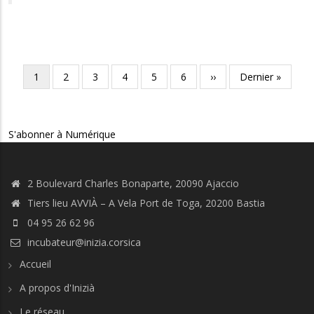
Pagination
Page
1
Page
2
Page
3
Page
4
Page
5
Page
6
Page
››
Dernière
Dernier »
courante
suivante
page
S'abonner à Numérique
2 Boulevard Charles Bonaparte, 20090 Ajaccio
Tiers lieu AVVIÀ – A Vela Port de Toga, 20200 Bastia
04 95 26 62 96
incubateur@inizia.corsica
Accueil
A propos d'Inizià
Le réseau