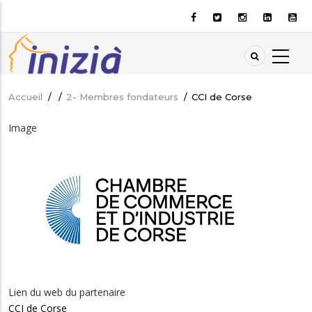
Aller
au
contenu
principal
Accueil
/
/
2- Membres fondateurs
/
CCI de Corse
Fil
d'Ariane
Image
Lien du web du partenaire
CCI de Corse