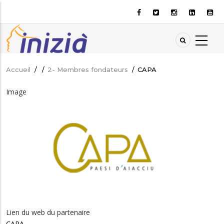
Aller
au
contenu
principal
Accueil
/
/
2- Membres fondateurs
/
CAPA
Fil
d'Ariane
Image
Lien du web du partenaire
CAPA