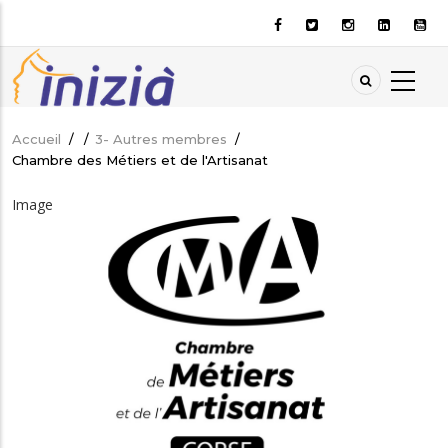
Aller
au
contenu
principal
Accueil
/
/
3- Autres membres
/
Fil
Chambre des Métiers et de l'Artisanat
d'Ariane
Image