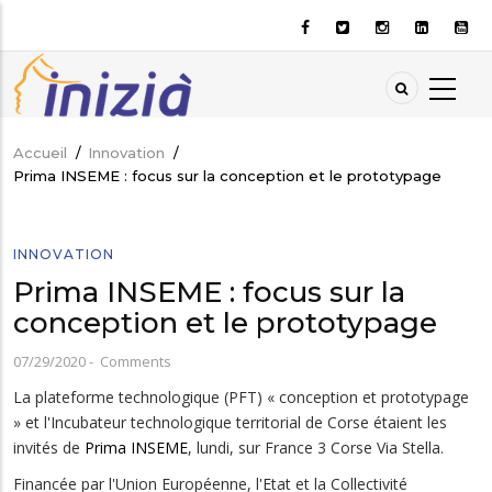
Aller
au
contenu
principal
Accueil
/
Innovation
/
Fil
Prima INSEME : focus sur la conception et le prototypage
d'Ariane
INNOVATION
Prima INSEME : focus sur la
conception et le prototypage
07/29/2020
-
Comments
La plateforme technologique (PFT) « conception et prototypage
» et l'Incubateur technologique territorial de Corse étaient les
invités de
Prima INSEME
, lundi, sur France 3 Corse Via Stella.
Financée par l'Union Européenne, l'Etat et la Collectivité