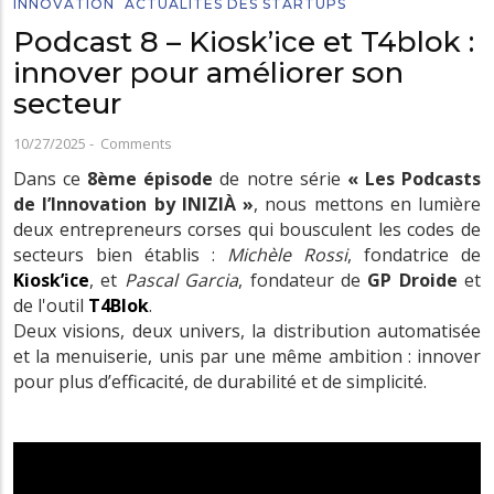
INNOVATION
ACTUALITÉS DES STARTUPS
Podcast 8 – Kiosk’ice et T4blok :
innover pour améliorer son
secteur
10/27/2025
-
Comments
Dans ce
8ème épisode
de notre série
« Les Podcasts
de l’Innovation by INIZIÀ »
, nous mettons en lumière
deux entrepreneurs corses qui bousculent les codes de
secteurs bien établis :
Michèle Rossi
, fondatrice de
Kiosk’ice
, et
Pascal Garcia
, fondateur de
GP Droide
et
de l'outil
T4Blok
.
Deux visions, deux univers, la distribution automatisée
et la menuiserie, unis par une même ambition : innover
pour plus d’efficacité, de durabilité et de simplicité.