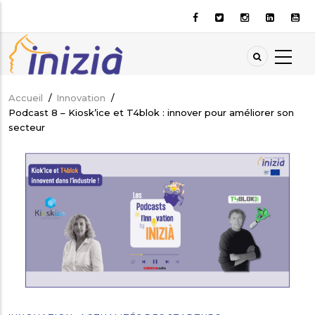
Aller
au
contenu
principal
Accueil
/
Innovation
/
Fil
Podcast 8 – Kiosk’ice et T4blok : innover pour améliorer son
d'Ariane
secteur