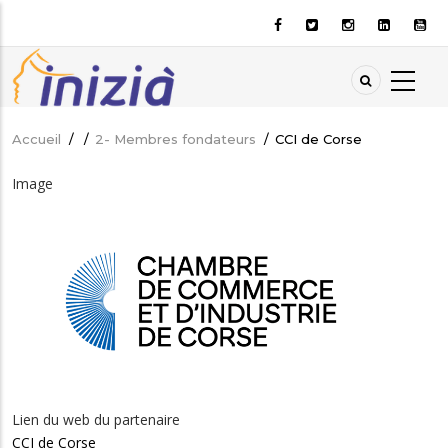
Aller
au
contenu
principal
Accueil
/
/
2- Membres fondateurs
/
CCI de Corse
Fil
d'Ariane
Image
Lien du web du partenaire
CCI de Corse