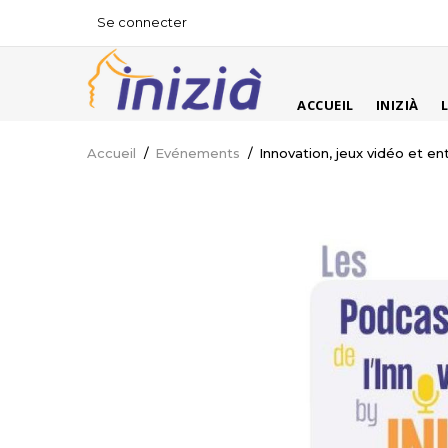
Aller
Se connecter
USER
au
ACCOUNT
contenu
MENU
principal
MAIN
ACCUEIL
INIZIÀ
NAVIGATION
Accueil
/
Evénements
/
Innovation, jeux vidéo et en
Fil
d'Ariane