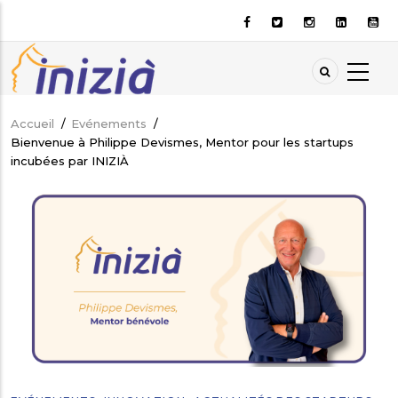
Aller
au
contenu
principal
Accueil
/
Evénements
/
Fil
Bienvenue à Philippe Devismes, Mentor pour les startups
d'Ariane
incubées par INIZIÀ