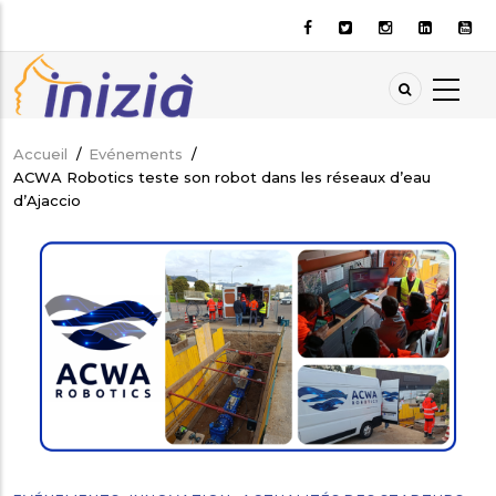
Aller
au
contenu
principal
Accueil
/
Evénements
/
Fil
ACWA Robotics teste son robot dans les réseaux d’eau
d'Ariane
d’Ajaccio