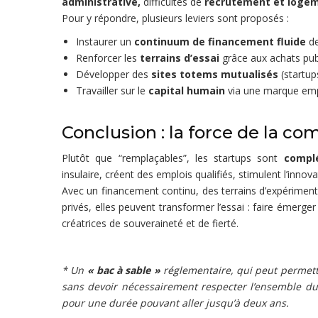
administrative,
difficultés de
recrutement et loge
Pour y répondre, plusieurs leviers sont proposés :
Instaurer un
continuum de financement fluide
de
Renforcer les
terrains d’essai
grâce aux achats publ
Développer des
sites totems mutualisés
(startup
Travailler sur le
capital humain
via une marque empl
Conclusion : la force de la c
Plutôt que “remplaçables”, les startups sont
compl
insulaire, créent des emplois qualifiés, stimulent l’innov
Avec un financement continu, des terrains d’expérimenta
privés, elles peuvent transformer l’essai : faire émerger
créatrices de souveraineté et de fierté.
* Un
« bac à sable »
réglementaire, qui peut permettr
sans devoir nécessairement respecter l’ensemble du
pour une durée pouvant aller jusqu’à deux ans.