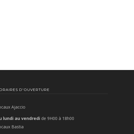
ORAIRES D'OUVERTURE
ocaux Ajaccio
u lundi au vendredi
de 9H00 à 18h00
ocaux Bastia