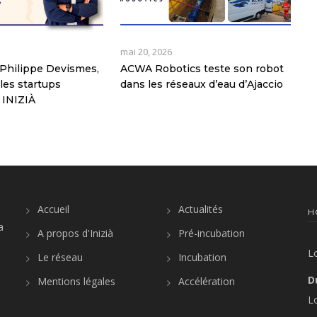
mai 20, 2026
Philippe Devismes,
ACWA Robotics teste son robot
les startups
dans les réseaux d’eau d’Ajaccio
 INIZIÀ
Accueil
Actualités
H
a
A propos d'Inizià
Pré-incubation
L
Le réseau
Incubation
D
Mentions légales
Accélération
L