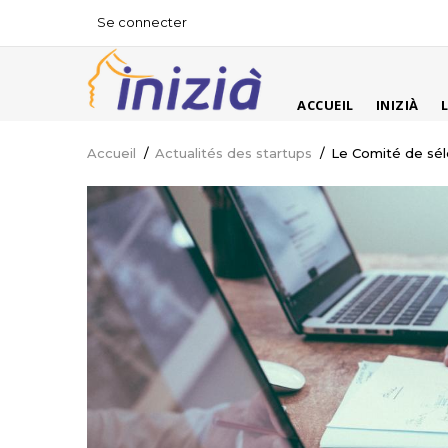
Aller
Se connecter
USER
au
ACCOUNT
contenu
MENU
principal
MAIN
ACCUEIL
INIZIÀ
NAVIGATION
Accueil
/
Actualités des startups
/
Le Comité de séle
Fil
d'Ariane