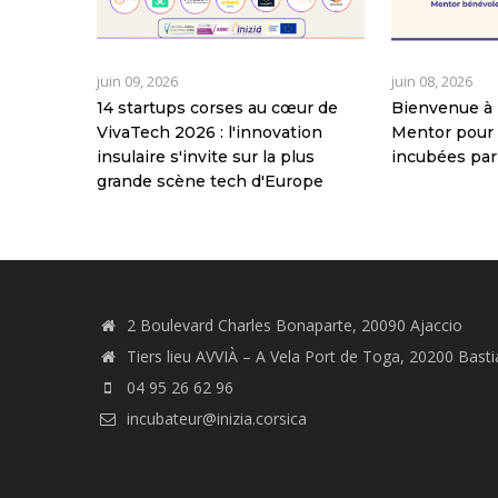
juin 09, 2026
juin 08, 2026
14 startups corses au cœur de
Bienvenue à 
VivaTech 2026 : l'innovation
Mentor pour 
insulaire s'invite sur la plus
incubées par
grande scène tech d'Europe
2 Boulevard Charles Bonaparte, 20090 Ajaccio
Tiers lieu AVVIÀ – A Vela Port de Toga, 20200 Basti
04 95 26 62 96
incubateur@inizia.corsica