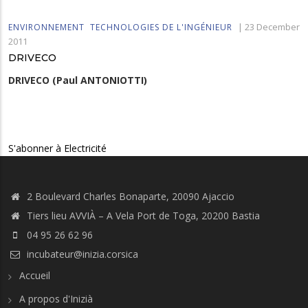
|
23 December
ENVIRONNEMENT
TECHNOLOGIES DE L'INGÉNIEUR
2011
DRIVECO
DRIVECO (Paul ANTONIOTTI)
S'abonner à Electricité
2 Boulevard Charles Bonaparte, 20090 Ajaccio
Tiers lieu AVVIÀ – A Vela Port de Toga, 20200 Bastia
04 95 26 62 96
incubateur@inizia.corsica
Accueil
A propos d'Inizià