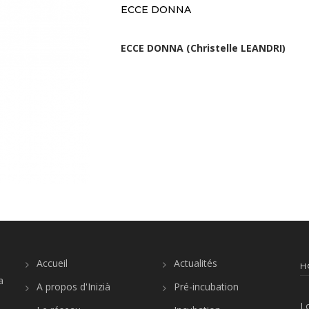
ECCE DONNA
ECCE DONNA (Christelle LEANDRI)
Accueil
Actualités
H
a
A propos d'Inizià
Pré-incubation
L