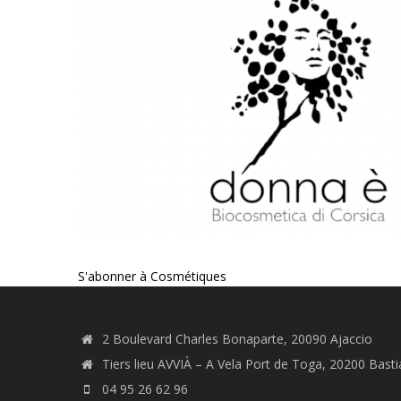
S'abonner à Cosmétiques
2 Boulevard Charles Bonaparte, 20090 Ajaccio
Tiers lieu AVVIÀ – A Vela Port de Toga, 20200 Basti
04 95 26 62 96