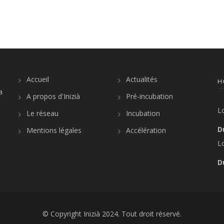
Accueil
Actualités
H
a
A propos d'Inizià
Pré-incubation
L
Le réseau
Incubation
D
Mentions légales
Accélération
L
D
© Copyright
Inizià
2024. Tout droit réservé.