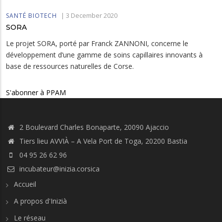
|
3 December 2020
SANTÉ BIOTECH
SORA
Le projet SORA, porté par Franck ZANNONI, concerne le
développement d’une gamme de soins capillaires innovants à
base de ressources naturelles de Corse.
S'abonner à PPAM
2 Boulevard Charles Bonaparte, 20090 Ajaccio
Tiers lieu AVVIÀ – A Vela Port de Toga, 20200 Bastia
04 95 26 62 96
incubateur@inizia.corsica
Accueil
A propos d'Inizià
Le réseau