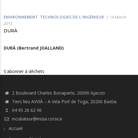
|
14 March
ENVIRONNEMENT
TECHNOLOGIES DE L'INGÉNIEUR
2013
DURÀ
DURÀ (Bertrand JOALLAND)
S'abonner à déchets
2 Boulevard Charles Bonaparte, 20090 Ajaccio
Tiers lieu AVVIÀ – A Vela Port de Toga, 20200 Bastia
04 95 26 62 96
incubateur@inizia.corsica
Accueil